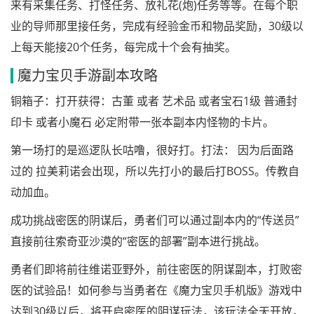
来有采集任务、打怪任务、放礼花(炮)任务等等。在每个职
业的导师那里接任务，完成有经验金币和物品奖励，30级以
上每天能接20个任务，每完成十个会有抽奖。
魔力宝贝手游副本攻略
铜箱子：打开获得：古董 或者 艺术品 或者宝石1级 普通封
印卡 或者小魔石 必定附带一张本副本内怪物的卡片。
第一场打的是巡逻队长咕噜，很好打。打法： 因为后面路
过的 拉美莉诺会出现，所以先打小的最后打BOSS。传教自
动加血。
成功挑战密医的阴谋后，勇者们可以通过副本内的“传送员”
直接前往索奇亚沙漠的“密医的部署”副本进行挑战。
勇者们即将前往维诺亚野外，前往密医的阴谋副本，打败密
医的试验品！如何参与当勇者在《魔力宝贝手机版》游戏中
达到30级以后，将开启密医的阴谋玩法，该玩法全天开放，