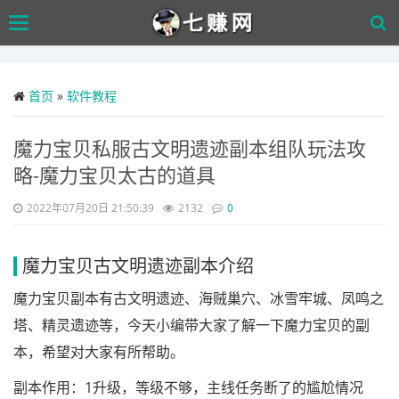
Skip
Toggle
to
navigation
main
content
首页
»
软件教程
魔力宝贝私服古文明遗迹副本组队玩法攻
略-魔力宝贝太古的道具
2022年07月20日 21:50:39
2132
0
魔力宝贝古文明遗迹副本介绍
魔力宝贝副本有古文明遗迹、海贼巢穴、冰雪牢城、凤鸣之
塔、精灵遗迹等，今天小编带大家了解一下魔力宝贝的副
本，希望对大家有所帮助。
副本作用：1升级，等级不够，主线任务断了的尴尬情况