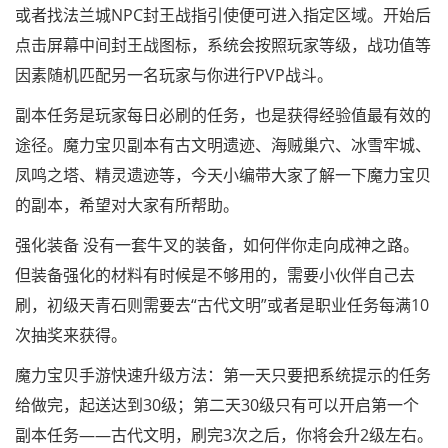
或者找法兰城NPC封王战指引使便可进入指定区域。开始后
点击屏幕中间封王战图标，系统会按照玩家等级，战功值等
因素随机匹配另一名玩家与你进行PVP战斗。
副本任务是玩家每日必刷的任务，也是获得经验值最有效的
途径。魔力宝贝副本有古文明遗迹、海贼巢穴、冰雪牢城、
凤鸣之塔、精灵遗迹等，今天小编带大家了解一下魔力宝贝
的副本，希望对大家有所帮助。
强化装备 没有一套牛叉的装备，如何伴你走向成神之路。
但装备强化的材料有时候是不够用的，需要小伙伴自己去
刷，初级天青石则需要去“古代文明”或者是职业任务每满10
次抽奖来获得。
魔力宝贝手游快速升级方法：第一天只要把系统提示的任务
给做完，起送达到30级；第二天30级只有可以开启第一个
副本任务——古代文明，刷完3次之后，你将会升2级左右。