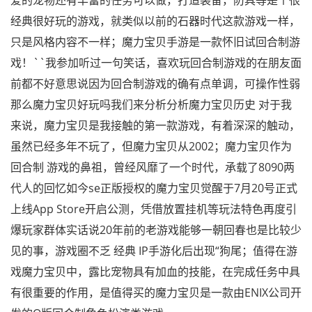
爱的宠物还有丰富的任务可以做，打造装备，防具等是个很
经典很好玩的游戏，就类似以前的石器时代这款游戏一样，
只是风格内容不一样；魔力宝贝手游是一款怀旧试回合制游
戏！``我参加听过一句笑话，喜欢玩回合制游戏的在朋友面
前都不好意思说因为回合制游戏的确有点单调，可操作性弱
那么魔力宝贝好玩吗我们来分析分析魔力宝贝历史 对于我
来说，魔力宝贝是我接触的第一款游戏，有着深深的触动，
虽然已经多年不玩了，但魔力宝贝从2002；魔力宝贝作为
回合制 游戏的鼻祖，曾经风靡了一个时代，承载了8090两
代人的回忆如今se正版授权的魔力宝贝觉醒于7月20号正式
上线App Store开启公测，凭借放置挂机等玩法特色再度引
爆玩家群体实话说20年前的老游戏能够一朝回春也是比较少
见的事，游戏圈不乏 经典 IP手游化后出现“狗尾；值得在游
戏魔力宝贝中，露比宠物具有加血的技能，在完成任务中具
有很重要的作用，是值得买的魔力宝贝是一款由ENIX公司开