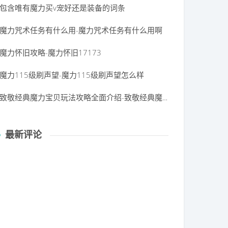
包含唯有魔力买v宠好还是装备的词条
魔力咒术任务有什么用-魔力咒术任务有什么用啊
魔力怀旧攻略-魔力怀旧17173
魔力115级刷声望-魔力115级刷声望怎么样
致敬经典魔力宝贝玩法攻略全面介绍-致敬经典魔力宝贝玩法攻略全面介绍视频
最新评论