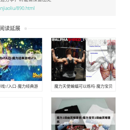
njiaoliu/890.html
阅读延展
戏sf入口-魔力经典游
魔力天使蝙蝠可以练吗-魔力宝贝
怎么进
天使蝙蝠和恶魔蝙蝠哪个好