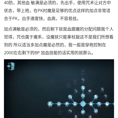
40防，其他血 敏满是必须的，先出手，使用咒术让对方中
状态，带上袍，在PK时魔是足够的优点这样的加点非常适
合于PK，出手速度快，血高，不容易挂。
加点满敏是必须的，然后剩下就是血跟魔的分配问题我个人
觉得，咒也属于魔系，没魔就只能拿杖敲这不是我们所想看
到的 所以适当多加点魔是必然的，我一般是穿袍控制在
2000左右剩下的BP 加血技能的话实用的就那么。