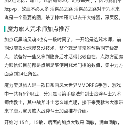
加2点记忆，加血，以后加到20，足够通关了，因为我们不
玩pvp，故血不必太多 活祭品之路 活祭品之路对于咒术来
说是一个重要的图，杀了棒棒哥可以去干大螃蟹，深屎区。
魔力旅人咒术师加点推荐
加点玩黑暗灵魂3也有一段时间了，一开始是选咒术师，前
期没魔丢火球慢又没技术，整个就是非常难熬后期等级高一
点，装备好一些又拿到隐身后才活得比较自在，点数方面魔
力跟信仰目前都是点到足够使用咒术门槛的数值，集中力方
面点到24让角色。
魔力宝贝旅人是一款日系画风大世界MMORPG手游，游戏
中一共有6个职业，分别是弓箭手魔法师剑士战斧斗士咒术
师传教士，其中战斧斗士怎么加点呢，接下来我就为大家带
来了魔力宝贝旅人战斧斗士加点推荐介绍。
开始时 15血，15敏，后面的加点大致是 满敏，满血满敏，