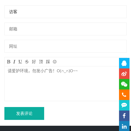
好
顶
踩