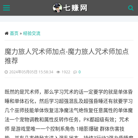
Skip
Toggle
to
navigation
main
content
首页
»
经验交流
魔力旅人咒术师加点-魔力旅人咒术师加点
推荐
2024年05月05日 15:58:34
1922
0
既然的是咒术师，那么学习咒术的话一定要学的就是单体昏
睡和单体石化，然后学习超强混乱及超强昏睡还有就要学习
几个巫师技能单体恢复洁净魔法气绝恢复任意属性的单体魔
法一个宠物调教和属性反转作任务，PK都超级有效；咒术
师 是游戏里唯一一个控制系角色 1暗影爆破 群体伤害技